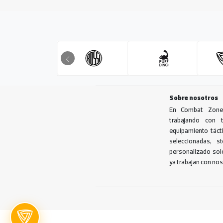
Sobre nosotros
En Combat Zone
trabajando con 
equipamiento tác
seleccionadas, s
personalizado solo
ya trabajan con no