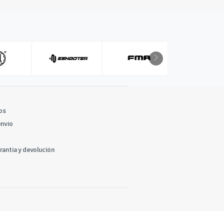
os
nvío
arantía y devolución