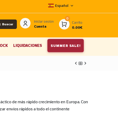
Español
0
Iniciar sesión
Carrito
Buscar
Cuenta
0.00€
OCK
LIQUIDACIONES
SUMMER SALE!
táctico de más rápido crecimiento en Europa. Con
ar envíos rápidos a todo el continente