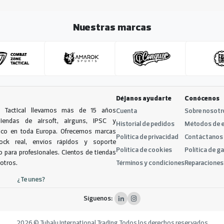
Nuestras marcas
Déjanos ayudarte
Conócenos
 Tactical llevamos más de 15 años
Cuenta
Sobre nosotr
tiendas de airsoft, airguns, IPSC y
Historial de pedidos
Métodos de e
tico en toda Europa. Ofrecemos marcas
Política de privacidad
Contáctanos
tock real, envíos rápidos y soporte
Política de cookies
Política de g
 para profesionales. Cientos de tiendas
sotros.
Términos y condiciones
Reparaciones
¿Te unes?
Síguenos:
2026 © Tubalu International Trading
Todos los derechos reservados